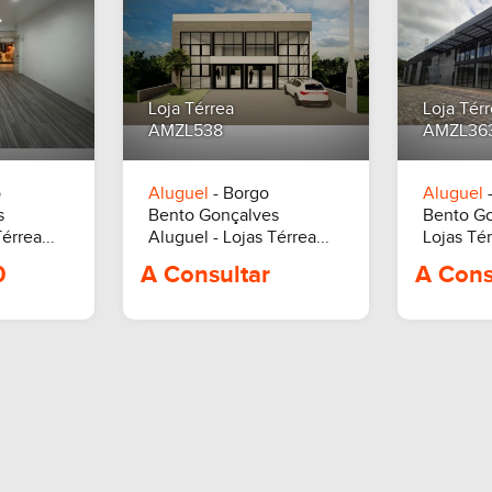
Loja Térrea
Loja Tér
AMZL538
AMZL36
00,00
R$ 9.000,00
o
Aluguel
- Borgo
Aluguel
-
s
Bento Gonçalves
Bento G
érrea...
Aluguel - Lojas Térrea...
Lojas Tér