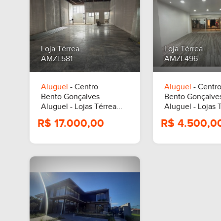
Loja Térrea
Loja Térrea
AMZL581
AMZL496
R$ 9.500,00
R$ 7.0
Aluguel
- Centro
Aluguel
- Centr
Bento Gonçalves
Bento Gonçalve
Aluguel - Lojas Térrea...
Aluguel - Lojas T