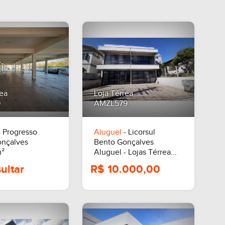
rea
Loja Térrea
9
AMZL579
 Progresso
Aluguel
- Licorsul
onçalves
Bento Gonçalves
²
Aluguel - Lojas Térrea...