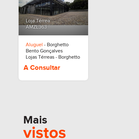
R$ 7.000,00
R$ 4.5
Loja Térrea
AMZL363
Aluguel
- Borghetto
Bento Gonçalves
Lojas Térreas - Borghetto
Mais
vistos
A Consultar