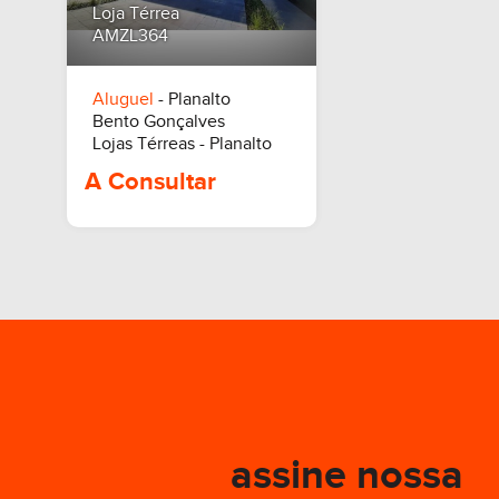
Loja Térrea
AMZL364
Aluguel
- Planalto
Bento Gonçalves
R$ 17.000,00
R$ 4.5
Lojas Térreas - Planalto
assine nossa