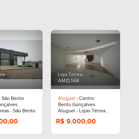
rea
Loja Térrea
AMZL568
 São Bento
Aluguel
- Centro
onçalves
Bento Gonçalves
rreas - São Bento
Aluguel - Lojas Térrea...