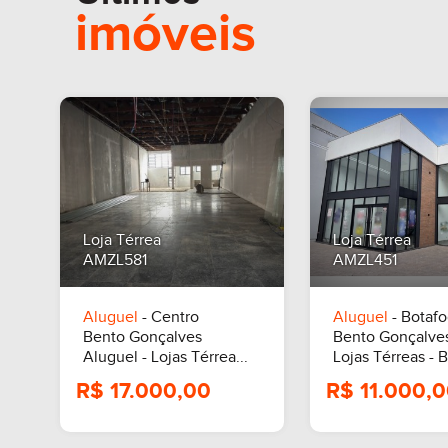
imóveis
Loja Térrea
Loja Térrea
AMZL581
AMZL451
Aluguel
- Centro
Aluguel
- Botaf
Bento Gonçalves
Bento Gonçalve
Aluguel - Lojas Térrea...
Lojas Térreas - 