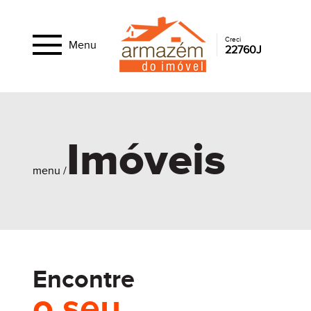
Creci
Menu
22760J
Imóveis
menu /
Encontre
o seu