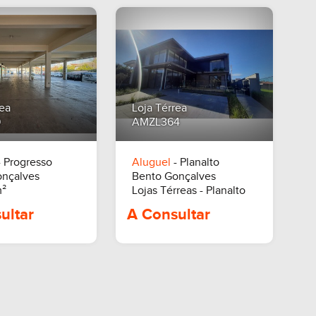
R$ 9.500,00
R$ 9.000,00
rea
Loja Térrea
9
AMZL364
 Progresso
Aluguel
- Planalto
onçalves
Bento Gonçalves
²
Lojas Térreas - Planalto