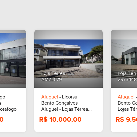
Loja Térrea
Loja Tér
AMZL579
2973448
ogo
Aluguel
- Licorsul
Aluguel
-
s
Bento Gonçalves
Bento G
Botafogo
Aluguel - Lojas Térrea...
Lojas Té