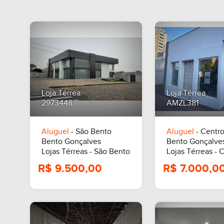
Loja Térrea
Loja Térrea
2973448
AMZL381
Aluguel
- São Bento
Aluguel
- Centr
Bento Gonçalves
Bento Gonçalve
Lojas Térreas - São Bento
Lojas Térreas - 