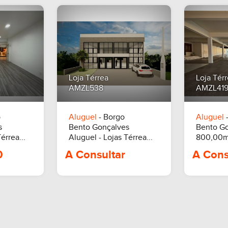
000,00
R$ 10.000,00
Loja Térrea
Loja Tér
AMZL538
AMZL41
o
Aluguel
- Borgo
Aluguel
-
s
Bento Gonçalves
Bento G
érrea...
Aluguel - Lojas Térrea...
800,00m