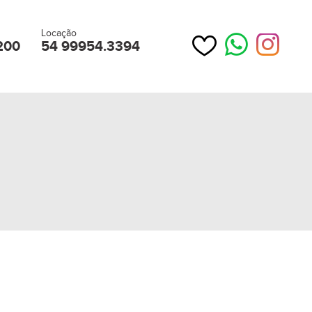
Locação
200
54 99954.3394