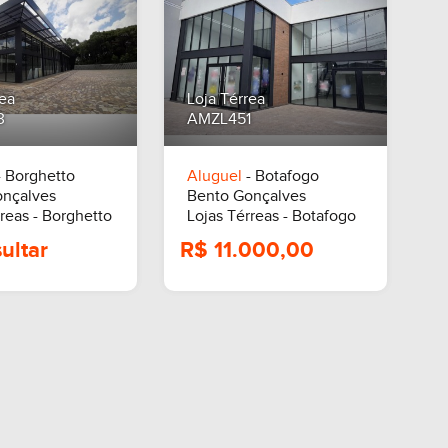
rea
Loja Térrea
3
AMZL451
A Consultar
R$ 10.000,0
 Borghetto
Aluguel
- Botafogo
onçalves
Bento Gonçalves
reas - Borghetto
Lojas Térreas - Botafogo