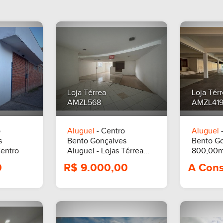
Loja Térrea
Loja Tér
AMZL568
AMZL41
o
Aluguel
- Centro
Aluguel
-
s
Bento Gonçalves
Bento G
Centro
Aluguel - Lojas Térrea...
800,00m