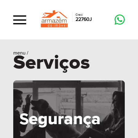
Creci
22760J
menu /
Serviços