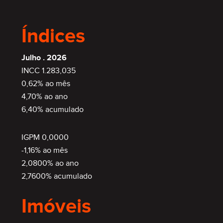
Índices
Julho . 2026
INCC 1.283,035
0,62% ao mês
4,70% ao ano
6,40% acumulado
SEMIMOBILIADO
IGPM 0,0000
-1,16% ao mês
2,0800% ao ano
2,7600% acumulado
Imóveis