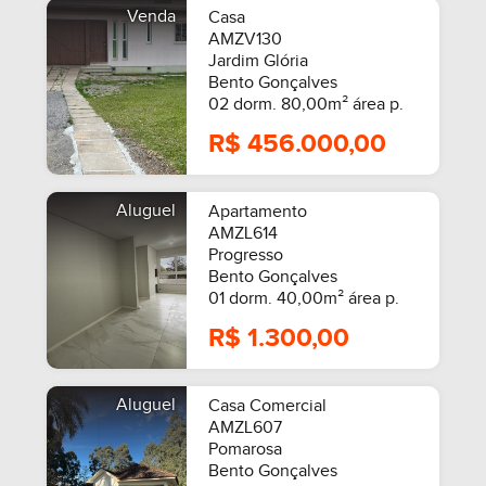
Venda
Casa
AMZV130
Jardim Glória
Bento Gonçalves
02 dorm. 80,00m² área p.
R$ 456.000,00
Aluguel
Apartamento
AMZL614
Progresso
Bento Gonçalves
01 dorm. 40,00m² área p.
SEMIMOBILIADO
R$ 1.300,00
Aluguel
Casa Comercial
AMZL607
Pomarosa
Bento Gonçalves