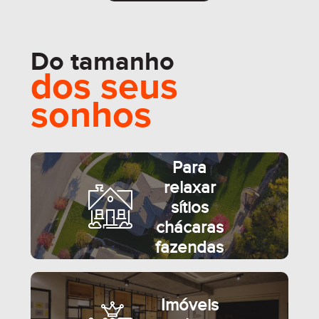
Do tamanho
dos seus
sonhos
Para
relaxar
sítios
chácaras
fazendas
Imóveis