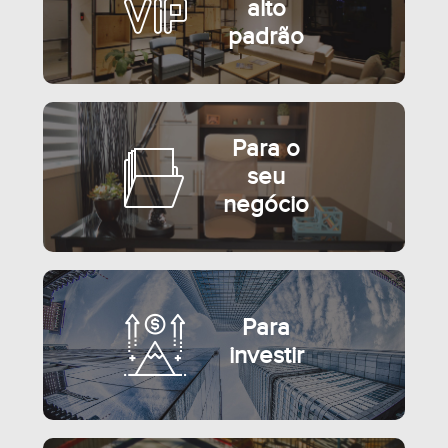
alto
padrão
Para o
seu
negócio
SEMIMOBILIADO
Para
investir