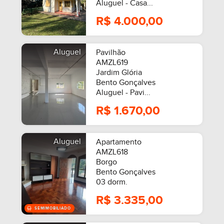
Aluguel - Casa...
R$ 4.000,00
MOBILIADO
Aluguel
Pavilhão
AMZL619
Jardim Glória
Bento Gonçalves
Aluguel - Pavi...
R$ 1.670,00
Aluguel
Apartamento
AMZL618
Borgo
Bento Gonçalves
03 dorm.
R$ 3.335,00