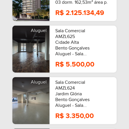
03 dorm. 162,53m² área p.
R$ 2.125.134,49
Aluguel
Sala Comercial
AMZL625
Cidade Alta
Bento Gonçalves
Aluguel - Sala...
R$ 5.500,00
Aluguel
Sala Comercial
AMZL624
Jardim Glória
Bento Gonçalves
Aluguel - Sala...
R$ 3.350,00