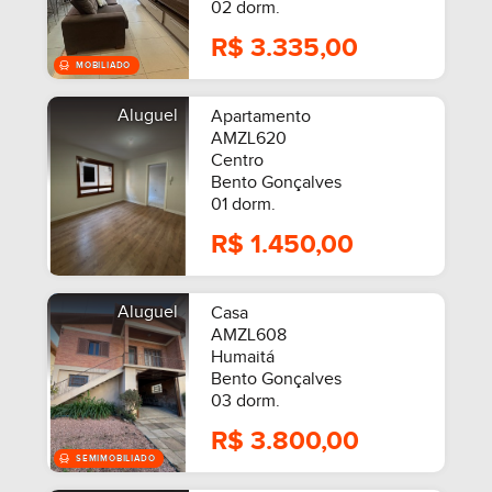
02 dorm.
R$ 3.335,00
Aluguel
Apartamento
AMZL620
Centro
Bento Gonçalves
01 dorm.
R$ 1.450,00
Aluguel
Casa
AMZL608
Humaitá
Bento Gonçalves
03 dorm.
R$ 3.800,00