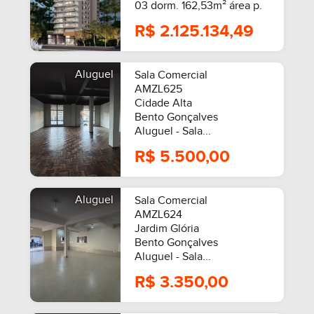
03 dorm. 162,53m² área p.
R$ 2.125.134,49
Aluguel
Sala Comercial
AMZL625
Cidade Alta
Bento Gonçalves
Aluguel - Sala...
R$ 5.500,00
Aluguel
Sala Comercial
AMZL624
Jardim Glória
Bento Gonçalves
Aluguel - Sala...
R$ 3.350,00