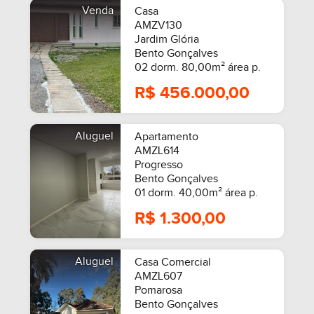
Venda
Casa
AMZV130
Jardim Glória
Bento Gonçalves
02 dorm. 80,00m² área p.
R$ 456.000,00
Aluguel
Apartamento
AMZL614
Progresso
Bento Gonçalves
01 dorm. 40,00m² área p.
SEMIMOBILIADO
R$ 1.300,00
Aluguel
Casa Comercial
AMZL607
Pomarosa
Bento Gonçalves