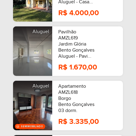
Aluguel - Casa...
R$ 4.000,00
MOBILIADO
Aluguel
Pavilhão
AMZL619
Jardim Glória
Bento Gonçalves
Aluguel - Pavi...
R$ 1.670,00
Aluguel
Apartamento
AMZL618
Borgo
Bento Gonçalves
03 dorm.
R$ 3.335,00