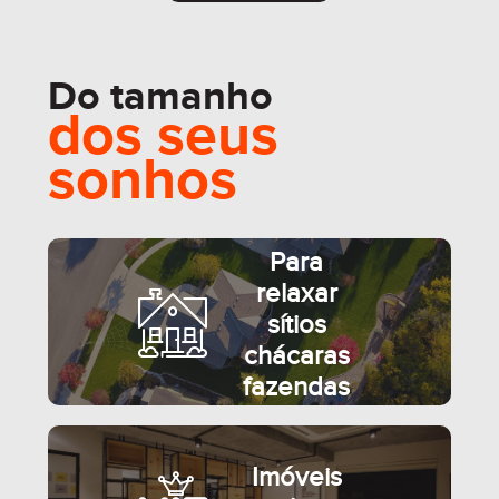
Do tamanho
dos seus
sonhos
Para
relaxar
sítios
chácaras
fazendas
Imóveis