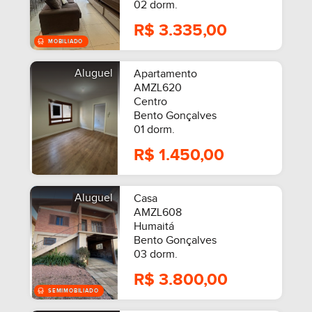
02 dorm.
R$ 3.335,00
Aluguel
Apartamento
AMZL620
Centro
Bento Gonçalves
01 dorm.
R$ 1.450,00
Aluguel
Casa
AMZL608
Humaitá
Bento Gonçalves
03 dorm.
R$ 3.800,00