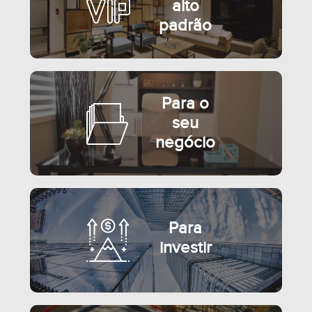
alto
padrão
Para o
seu
negócio
SEMIMOBILIADO
Para
investir