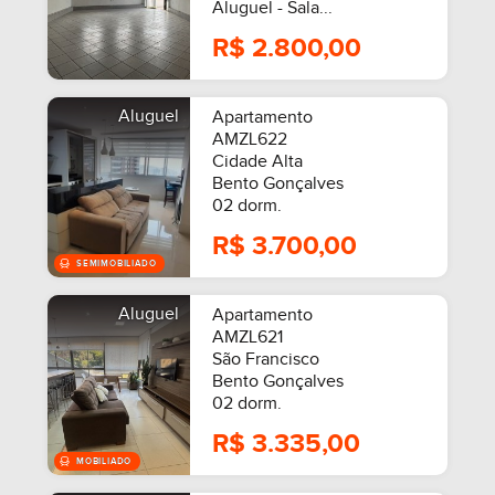
Aluguel - Sala...
R$ 2.800,00
Aluguel
Apartamento
AMZL622
Cidade Alta
Bento Gonçalves
02 dorm.
R$ 3.700,00
Aluguel
Apartamento
MOBILIADO
AMZL621
São Francisco
Bento Gonçalves
02 dorm.
R$ 3.335,00