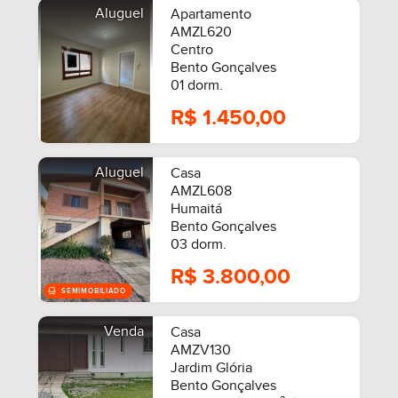
Aluguel
Apartamento
AMZL620
Centro
Bento Gonçalves
01 dorm.
R$ 1.450,00
Aluguel
Casa
AMZL608
Humaitá
Bento Gonçalves
03 dorm.
R$ 3.800,00
Venda
Casa
AMZV130
Jardim Glória
Bento Gonçalves