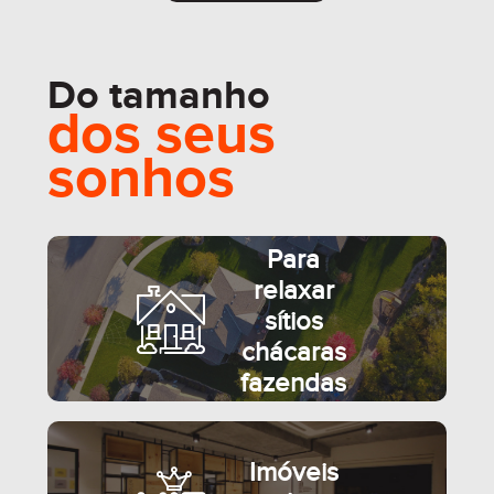
Do tamanho
SEMIMOBILIADO
dos seus
sonhos
Para
relaxar
sítios
chácaras
fazendas
Imóveis