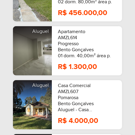
02 dorm. 80,00m² área p.
R$ 456.000,00
Aluguel
Apartamento
AMZL614
Progresso
Bento Gonçalves
01 dorm. 40,00m² área p.
R$ 1.300,00
Aluguel
Casa Comercial
SEMIMOBILIADO
AMZL607
Pomarosa
Bento Gonçalves
Aluguel - Casa...
R$ 4.000,00