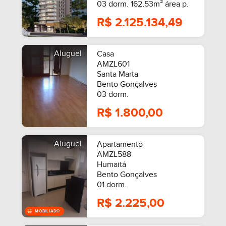
03 dorm. 162,53m² área p.
R$ 2.125.134,49
Aluguel
Casa
AMZL601
Santa Marta
Bento Gonçalves
03 dorm.
R$ 1.800,00
Aluguel
Apartamento
AMZL588
Humaitá
Bento Gonçalves
01 dorm.
R$ 2.225,00