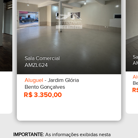
Sa
Sala Comercial
A
AMZL624
Al
Aluguel
- Jardim Glória
Be
Bento Gonçalves
IMPORTANTE:
As informações exibidas nesta