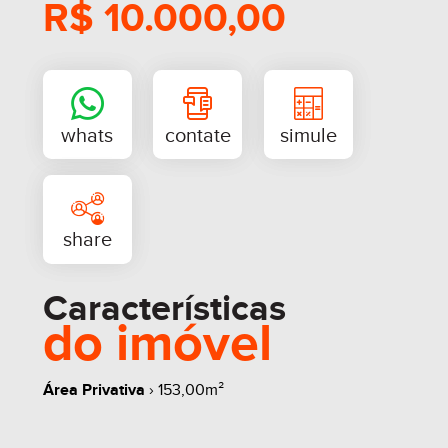
R$ 10.000,00
2 banheiros
Localização privilegiada.
Perfeita para instalação de escritórios, clínicas ou
sedes empresariais.
Agende uma visita e conheça essa ótima
oportunidade.
Características
do imóvel
Área Privativa
› 153,00m²