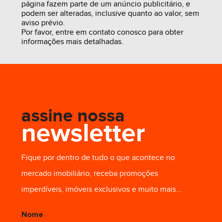
página fazem parte de um anúncio publicitário, e
podem ser alteradas, inclusive quanto ao valor, sem
aviso prévio.
Por favor, entre em contato conosco para obter
informações mais detalhadas.
assine nossa
newsletter
R$ 3.350,00
Fique por dentro de tudo o que acontece no
mercado imobiliário, receba promoções
imperdíveis, imóveis exclusivos e muito mais...
Nome