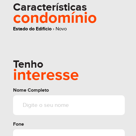
Características
whats
contate
simule
condomínio
Estado do Edifício
› Novo
share
Tenho
interesse
Nome Completo
Fone