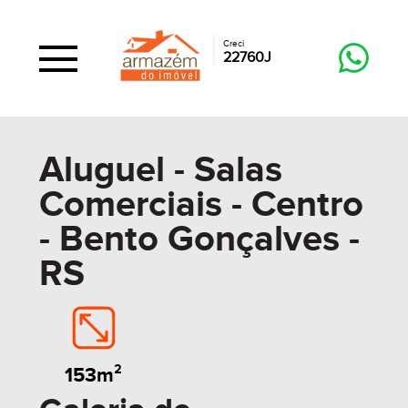
Creci
22760J
Aluguel - Salas
Comerciais - Centro
- Bento Gonçalves -
RS
153m²