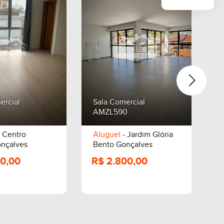
ercial
Sala Comercial
S
AMZL590
A
 Centro
Aluguel
- Jardim Glória
A
nçalves
Bento Gonçalves
B