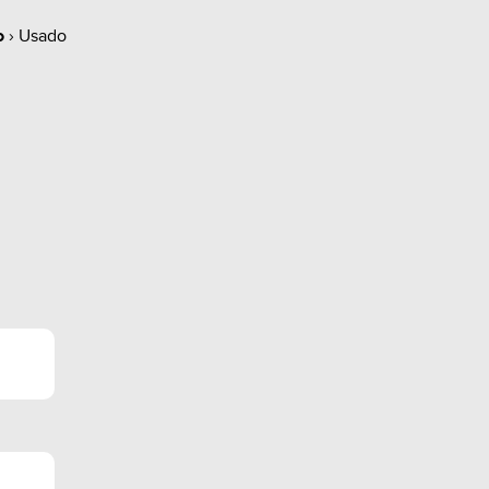
 para mais informações ou agendar uma
o
› Usado