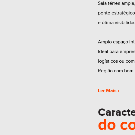
Sala térrea ampla
ponto estratégico
e ótima visibilida
Amplo espaço in
Ideal para empres
logísticos ou com
Região com bom fl
Bairro São Roque
Ler Mais ›
475m² de área
Caracte
4 banheiros
do
c
4 vagas de estac