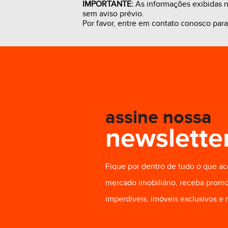
IMPORTANTE:
As informações exibidas ne
sem aviso prévio.
Por favor, entre em contato conosco par
R$ 3.350,00
R$ 2.80
assine nossa
newslette
Fique por dentro de tudo o que a
mercado imobiliário, receba prom
imperdíveis, imóveis exclusivos e 