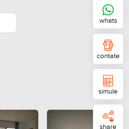
whats
contate
simule
share