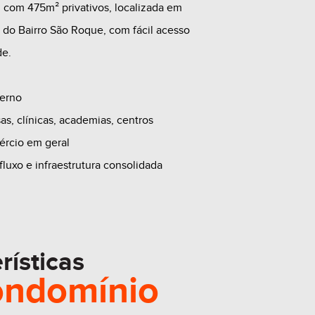
, com 475m² privativos, localizada em
 do Bairro São Roque, com fácil acesso
de.
terno
as, clínicas, academias, centros
ércio em geral
uxo e infraestrutura consolidada
rísticas
ondomínio
ionamento