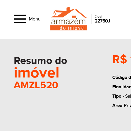
Creci
Menu
22760J
R$ 
Resumo do
imóvel
Código d
AMZL520
Finalida
Tipo
› Sa
Área Pri