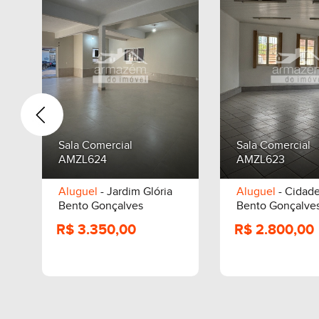
Sala Comercial
Sala Comercial
AMZL624
AMZL623
Aluguel
- Jardim Glória
Aluguel
- Cidade
Bento Gonçalves
Bento Gonçalve