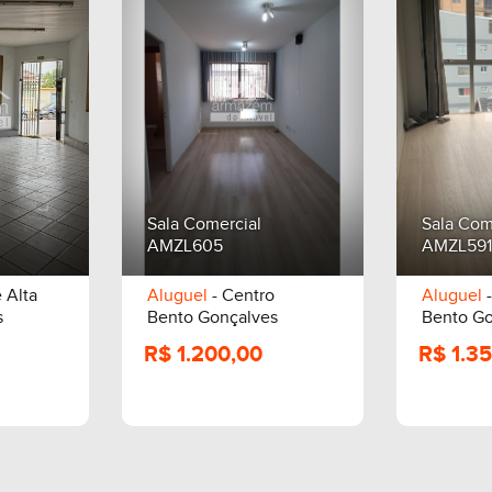
Sala Comercial
Sala Com
AMZL605
AMZL591
 Alta
Aluguel
- Centro
Aluguel
-
s
Bento Gonçalves
Bento Go