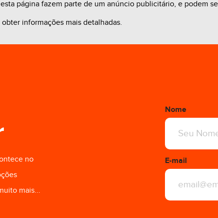
sta página fazem parte de um anúncio publicitário, e podem ser 
a obter informações mais detalhadas.
0,00
R$ 1.200,00
Nome
r
contece no
E-mail
oções
muito mais...