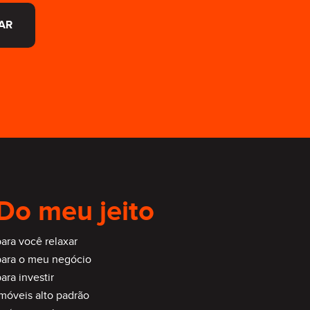
AR
Do meu jeito
ara você relaxar
para o meu negócio
ara investir
imóveis alto padrão