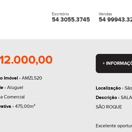
Escritório
Vendas
54 3055.3745
54 99943.3
12.000,00
+ INFORMAÇ
o Imóvel
› AMZL520
de
› Aluguel
Localização
› São
la Comercial
Descrição
› SAL
vativa
› 475,00m²
SÃO ROQUE
Excelente oportu