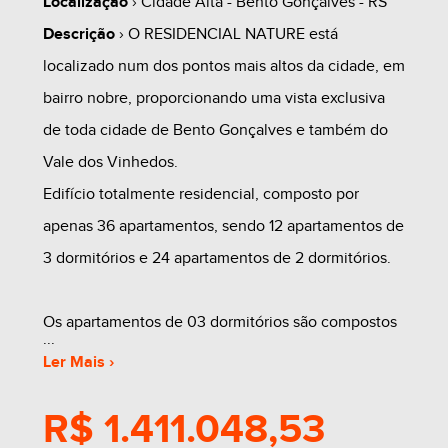
Localização
› Cidade Alta - Bento Gonçalves - RS
Descrição
› O RESIDENCIAL NATURE está
localizado num dos pontos mais altos da cidade, em
bairro nobre, proporcionando uma vista exclusiva
de toda cidade de Bento Gonçalves e também do
Vale dos Vinhedos.
Edifício totalmente residencial, composto por
apenas 36 apartamentos, sendo 12 apartamentos de
3 dormitórios e 24 apartamentos de 2 dormitórios.
Os apartamentos de 03 dormitórios são compostos
por sala de estar/jantar, lavabo, cozinha/lavanderia
Ler Mais ›
com churrasqueira e sacada de serviço, 03
R$ 1.411.048,53
dormitórios, sendo um deles uma linda suíte com