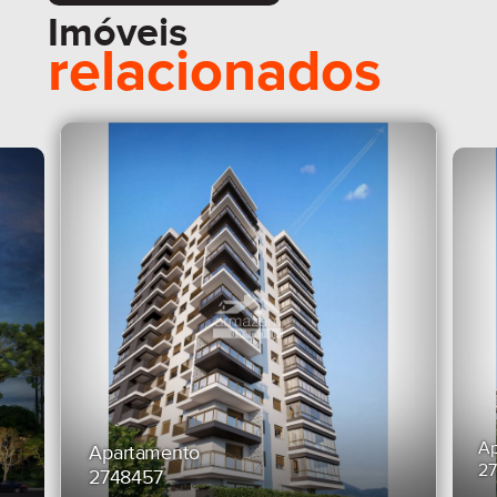
Imóveis
relacionados
Ap
Apartamento
2
2748457