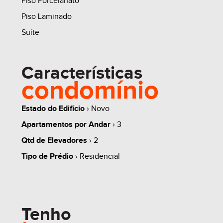
Piso Porcelanato
- Isolamento acústico no contra-piso;
Piso Laminado
- Esquadrias com grandes vãos propiciando maior
Suíte
ventilação e luminosidade;
- Monocomando nos chuveiro.
Valor referente ao apartamento 201 com box 105 e
Características
condomínio
106
Estado do Edifício
› Novo
Apartamentos por Andar
› 3
Qtd de Elevadores
› 2
Tipo de Prédio
› Residencial
Tenho