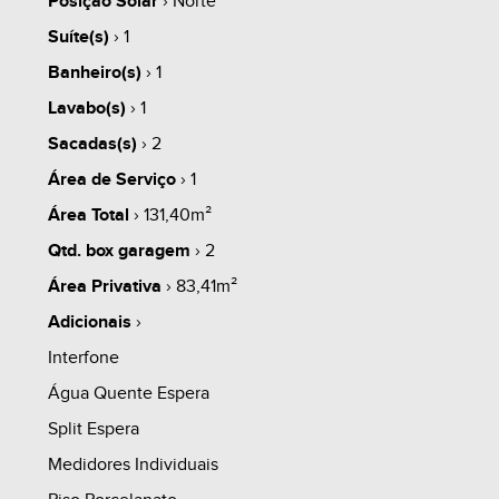
Posição Solar
› Norte
Apartamentos
Suíte(s)
› 1
Apartamentos com sacadas abertas;
Banheiro(s)
› 1
- Tubulação de água quente em PPR;
Lavabo(s)
› 1
- Medição individual de água;
share
Sacadas(s)
› 2
- Medição individual de gás;
Área de Serviço
› 1
- Churrasqueira a carvão;
Área Total
› 131,40m²
- Espera para lareira;
Qtd. box garagem
› 2
- Tubulação para TV e Internet;
Área Privativa
› 83,41m²
- Totalmente rebaixado em gesso;
Adicionais
›
- Espera para ar-condicionado na sala de
Interfone
estar/jantar e dormitórios;
Água Quente Espera
- Porcelanato na área social;
Split Espera
- Piso laminado em madeira na área íntima;
Medidores Individuais
- Tubulação para coifa na cozinha;