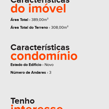
Características
do imóvel
Área Total
› 389,00m²
whats
contate
simule
Área Total do Terreno
› 308,00m²
Características
condomínio
share
Estado do Edifício
› Novo
Número de Andares
› 3
Tenho