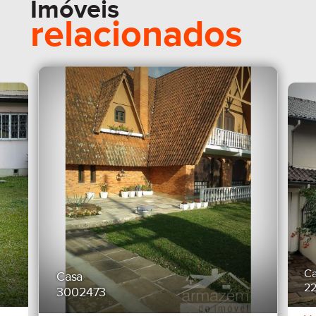
Imóveis
relacionados
Ca
Casa
2
3002473