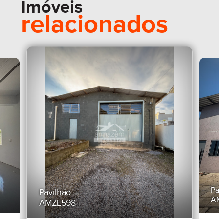
Imóveis
relacionados
Pa
Pavilhão
A
AMZL598