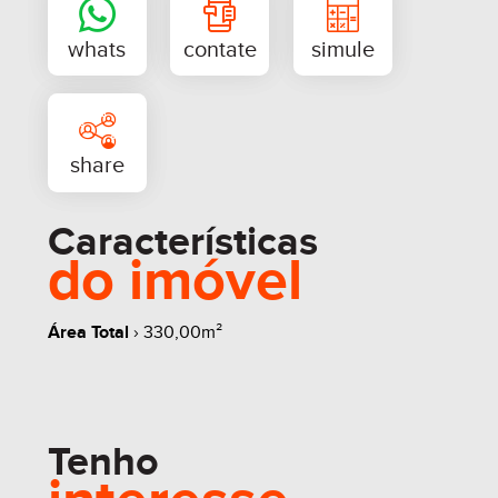
Fácil acesso para carga e descarga
Localização estratégica no bairro Santo Antão
Entre em contato e agende sua visita!
Características
do imóvel
Área Total
› 330,00m²
whats
contate
simule
Tenho