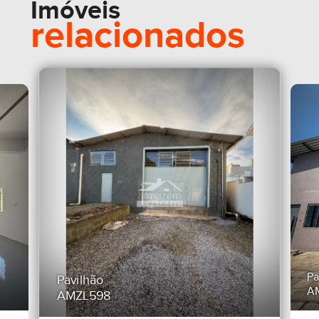
Imóveis
relacionados
Pa
Pavilhão
A
AMZL598