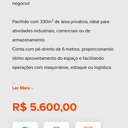
negócio!
Pavilhão com 330m² de área privativa, ideal para
atividades industriais, comerciais ou de
armazenamento.
Conta com pé-direito de 6 metros, proporcionando
ótimo aproveitamento do espaço e facilitando
operações com maquinários, estoque ou logística.
Destaques do imóvel:
Ler Mais ›
R$ 5.600,00
Ampla área interna
Pé-direito alto (6m)
Ótima ventilação e iluminação