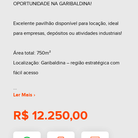
OPORTUNIDADE NA GARIBALDINA!
Excelente pavilhão disponível para locação, ideal
para empresas, depósitos ou atividades industriais!
Área total: 750m²
Localização: Garibaldina – região estratégica com
fácil acesso
Destaques do imóvel:
Ler Mais ›
Amplo espaço interno
R$ 12.250,00
Ótima logística para carga e descarga
Fácil acesso para caminhões
Região com boa circulação