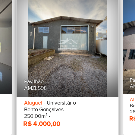
Pa
Pavilhão
A
AMZL598
Al
Aluguel
- Universitário
Be
Bento Gonçalves
26
250,00m² -