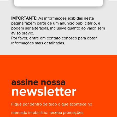
IMPORTANTE:
As informações exibidas nesta
página fazem parte de um anúncio publicitário, e
podem ser alteradas, inclusive quanto ao valor, sem
aviso prévio.
Por favor, entre em contato conosco para obter
informações mais detalhadas.
assine nossa
newsletter
R$ 4.000,00
Fique por dentro de tudo o que acontece no
mercado imobiliário, receba promoções