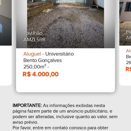
Pa
Pavilhão
A
AMZL598
Al
Aluguel
- Universitário
Be
Bento Gonçalves
26
250,00m² -
IMPORTANTE:
As informações exibidas nesta
página fazem parte de um anúncio publicitário, e
podem ser alteradas, inclusive quanto ao valor, sem
aviso prévio.
Por favor, entre em contato conosco para obter