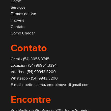
Home
Serviços
Termos de Uso
Imóveis
Contato
Como Chegar
Contato
Geral ›
(54) 3055.3745
Locação ›
(54) 99954.3394
Vendas ›
(54) 99943.3200
Whatsapp ›
(54) 9943.3200
E-mail ›
betina.armazemdoimovel@gmail.com
Encontre
Rua Barão do Rio Branco, 305 | Parte Superior,