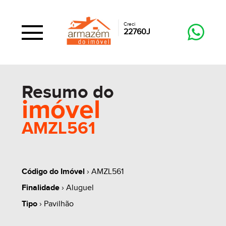
Creci
22760J
Resumo do
imóvel
AMZL561
Código do Imóvel
› AMZL561
Finalidade
› Aluguel
Tipo
› Pavilhão