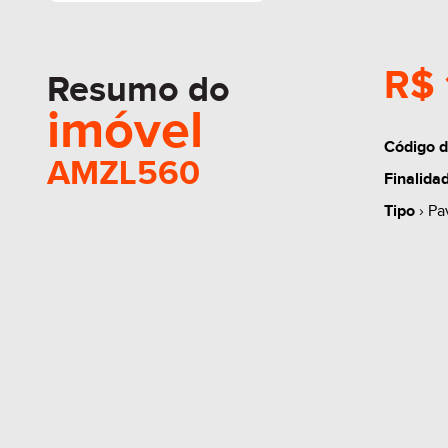
R$ 
Resumo do
imóvel
Código d
AMZL560
Finalida
Tipo
› Pa