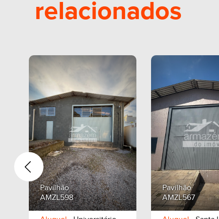
relacionados
Pavilhão
Pavilhão
AMZL598
AMZL567