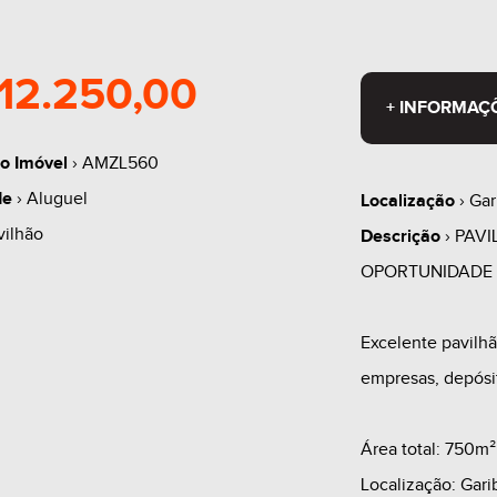
12.250,00
+ INFORMAÇ
o Imóvel
› AMZL560
de
› Aluguel
Localização
› Gar
vilhão
Descrição
› PAV
OPORTUNIDADE 
Excelente pavilhã
empresas, depósit
Área total: 750m²
Localização: Gari