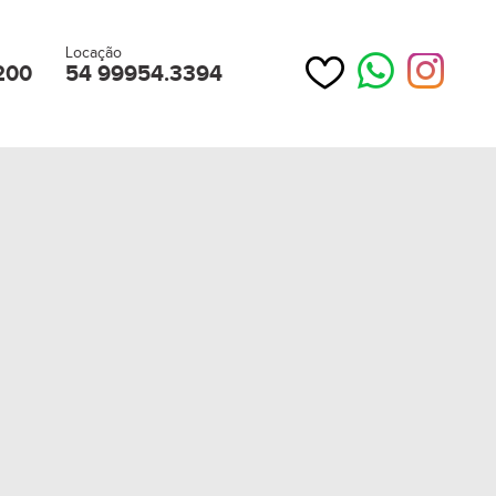
Locação
200
54 99954.3394