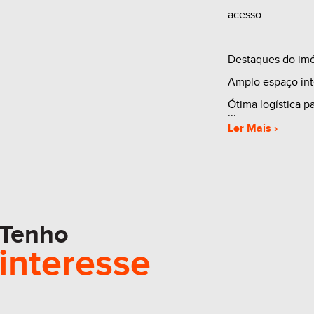
acesso
Destaques do imó
Amplo espaço in
Ótima logística p
Fácil acesso par
Ler Mais ›
Região com boa c
Perfeito para qu
localização estra
Tenho
interesse
Entre em contato
visita!