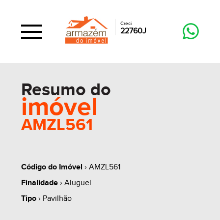
Creci
22760J
Resumo do
imóvel
AMZL561
Código do Imóvel
› AMZL561
Finalidade
› Aluguel
Tipo
› Pavilhão