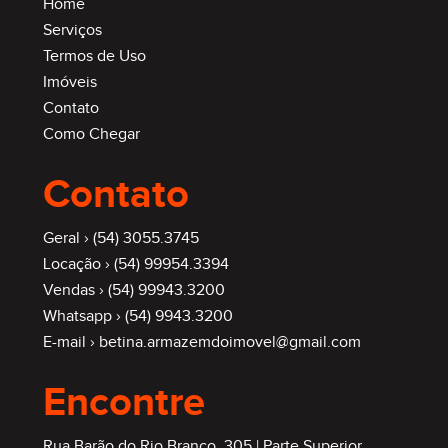
Home
Serviços
Termos de Uso
Imóveis
Contato
Como Chegar
Contato
Geral ›
(54) 3055.3745
Locação ›
(54) 99954.3394
Vendas ›
(54) 99943.3200
Whatsapp ›
(54) 9943.3200
E-mail ›
betina.armazemdoimovel@gmail.com
Encontre
Rua Barão do Rio Branco, 305 | Parte Superior,