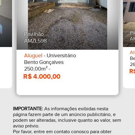
Pa
Pavilhão
A
AMZL598
Al
Aluguel
- Universitário
Be
Bento Gonçalves
26
250,00m² -
IMPORTANTE:
As informações exibidas nesta
página fazem parte de um anúncio publicitário, e
podem ser alteradas, inclusive quanto ao valor, sem
aviso prévio.
Por favor, entre em contato conosco para obter